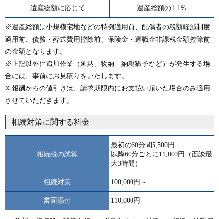
遺産総額に応じて
遺産総額の1.1％
※遺産総額は小規模宅地などの特例適用前、配偶者の税額軽減制度
適用前、債務・葬式費用控除前、保険金・退職金非課税金額控除前
の金額となります。
※上記以外に追加作業（延納、物納、納税猶予など）が発生する場
合には、事前にお見積りをいたします。
※報酬からの値引きは、請求期限内にお支払い頂いた場合のみ適用
させていただきます。
相続対策に関する料金
最初の60分間5,500円
相続税の試算
以降60分ごとに11,000円（面談最
大3時間）
相続対策
100,000円～
書面添付
110,000円